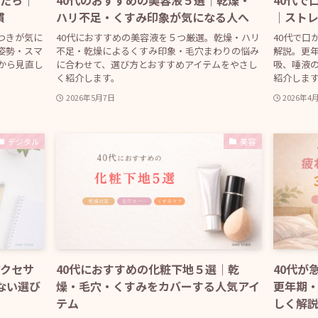
したら｜
40代のおすすめの美容液５選｜乾燥・
40代で
慣
ハリ不足・くすみ印象が気になる人へ
｜スト
つきが気に
40代におすすめの美容液を５つ厳選。乾燥・ハリ
40代で口
姿勢・スマ
不足・乾燥によるくすみ印象・毛穴まわりの悩み
解説。更
から見直し
に合わせて、選び方とおすすめアイテムをやさし
吸、唾液
く紹介します。
紹介しま
2026年5月7日
2026年4
デジタル
美容
アクセサ
40代におすすめの化粧下地５選｜乾
40代が
ない選び
燥・毛穴・くすみをカバーする人気アイ
更年期
テム
しく解