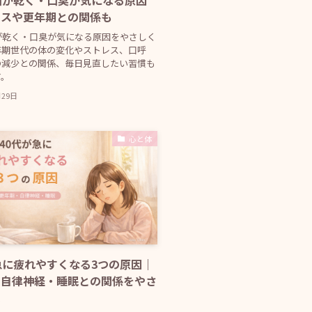
口が乾く・口臭が気になる原因
レスや更年期との関係も
が乾く・口臭が気になる原因をやさしく
年期世代の体の変化やストレス、口呼
の減少との関係、毎日見直したい習慣も
す。
月29日
心と体
急に疲れやすくなる3つの原因｜
・自律神経・睡眠との関係をやさ
説