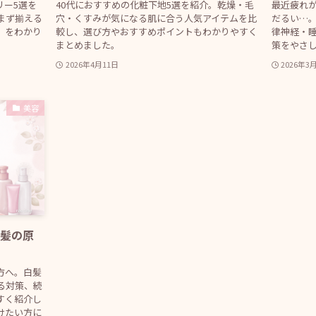
リー5選を
40代におすすめの化粧下地5選を紹介。乾燥・毛
最近疲れ
まず揃える
穴・くすみが気になる肌に合う人気アイテムを比
だるい…。
」をわかり
較し、選び方やおすすめポイントもわかりやすく
律神経・
まとめました。
策をやさ
2026年4月11日
2026年3
美容
白髪の原
方へ。白髪
る対策、続
すく紹介し
けたい方に