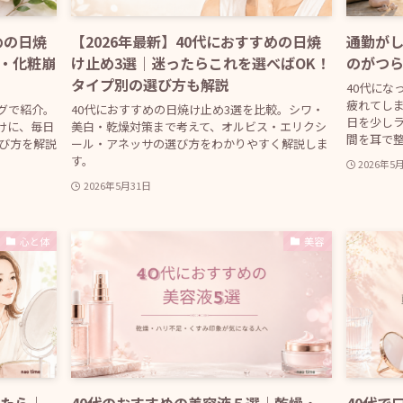
めの日焼
【2026年最新】40代におすすめの日焼
通勤がし
・化粧崩
け止め3選｜迷ったらこれを選べばOK！
のがつ
タイプ別の選び方も解説
40代にな
疲れてしま
グで紹介。
40代におすすめの日焼け止め3選を比較。シワ・
日を少し
けに、毎日
美白・乾燥対策まで考えて、オルビス・エリクシ
間を耳で整
選び方を解説
ール・アネッサの選び方をわかりやすく解説しま
す。
2026年5
2026年5月31日
心と体
美容