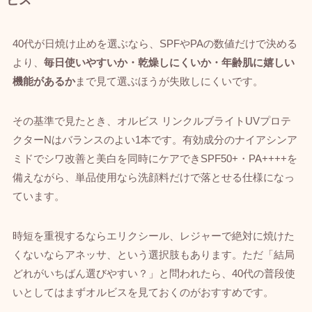
ビス
40代が日焼け止めを選ぶなら、SPFやPAの数値だけで決める
より、
毎日使いやすいか・乾燥しにくいか・年齢肌に嬉しい
機能があるか
まで見て選ぶほうが失敗しにくいです。
その基準で見たとき、オルビス リンクルブライトUVプロテ
クターNはバランスのよい1本です。有効成分のナイアシンア
ミドでシワ改善と美白を同時にケアできSPF50+・PA++++を
備えながら、単品使用なら洗顔料だけで落とせる仕様になっ
ています。
時短を重視するならエリクシール、レジャーで絶対に焼けた
くないならアネッサ、という選択肢もあります。ただ「結局
どれがいちばん選びやすい？」と問われたら、40代の普段使
いとしてはまずオルビスを見ておくのがおすすめです。