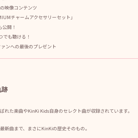
D3枚組の映像コンテンツ
EMIUMチャームアクセサリーセット」
も公開！
いつでも聴ける！
dsからファンへの最後のプレゼント
軌跡
れた楽曲やKinKi Kids自身のセレクト曲が収録されています。
新曲まで、まさにKinKiの歴史そのもの。