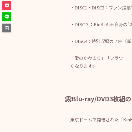
・DISC1・DISC2：ファン
・DISC３：KinKi Kids自身
・DISC4：特別収録の７曲（
「愛のかわまり」「フラワー」
くなります✨
📀Blu-ray/DVD3
東京ドームで開催された「KinKi Ki