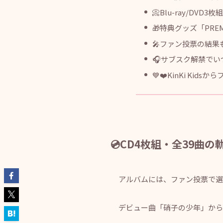
📀Blu-ray/DV
🎁特典グッズ「PR
🎤ファン投票の結果
🎧サブスク解禁で
💙❤️KinKi Ki
💿CD4枚組・全39曲の
アルバムには、ファン投票で選ば
デビュー曲「硝子の少年」から最